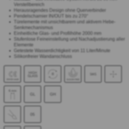
Verstellbereich
Herausragendes Design ohne Querverbinder
Pendelscharnier IN/OUT bis zu 270°
Türelemente mit unsichtbarem und aktivem Hebe-
Senkmechanismus
Einheitliche Glas- und Profilhöhe 2000 mm
Stufenlose Feineinstellung und Nachadjustierung aller
Elemente
Getestete Wasserdichtigkeit von 11 Liter/Minute
Silikonfreier Wandanschluss
GL
GH
05