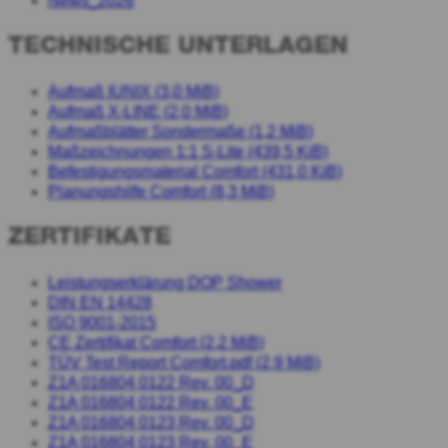
News_2026
TECHNISCHE UNTERLAGEN
Aufmaß IUNIX (3,0 MiB)
Aufmaß X-LINE (2,0 MiB)
Aufmaßblätter Sondermaße (1,2 MiB)
Maßzeichnungen 1:1 S-Lite (439,5 KiB)
Befestigungsmaterial Comfort (431,0 KiB)
Planungshilfe Comfort (8,3 MiB)
ZERTIFIKATE
Leistungserklärung DOP Shower
DIN EN 14428
ISO 9001-201
5
CE Zertifikat Comfort (2,2 MiB)
TÜV Test Report Comfort.pdf (2,9 MiB)
Z1A 016804 0122 Rev. 00_D
Z1A 016804 0122 Rev. 00_E
Z1A 016804 0123 Rev. 00_D
Z1A 016804 0123 Rev. 00_E