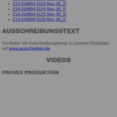
Z1A 016804 0124 Rev. 00_D
Z1A 016804 0124 Rev. 00_E
Z1A 016804 0125 Rev. 00_D
Z1A 016804 0125 Rev. 00_E
AUSSCHREIBUNGSTEXT
Sie finden die Ausschreibungstexte zu unseren Produkten
auf
www.ausschreiben.de
VIDEOS
PROVEX PRODUKTION