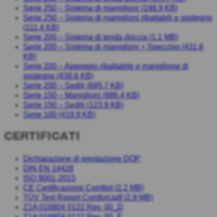
Serie 250 – Sistema di maniglioni (198.9 KB)
Serie 250 – Sistema di maniglioni ribaltabili e sostegno
(111.4 KB)
Serie 200 – Sistema di tenda doccia (1.1 MB)
Serie 200 – Sistema di maniglioni + Specchio (431.6
KB)
Serie 200 – Appoggio ribaltabile e maniglione di
sostegno (438.6 KB)
Serie 200 – Sedili (685.7 KB)
Serie 150 – Maniglioni (986.4 KB)
Serie 150 – Sedili (123.9 KB)
Serie 100 (419.9 KB)
CERTIFICATI
Dichiarazione di prestazione DOP
DIN EN 14428
ISO 9001-2
015
CE Certificazione Comfort (2.2 MB)
TÜV Test Report Comfort.pdf (2.9 MB)
Z1A 016804 0122 Rev. 00_D
Z1A 016804 0122 Rev. 00_E