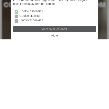
funzionamento delle pagine web. Se continui a navigare,
COMFORT IN THE BATHROOM
accetti l'installazione dei cookie.
Cookie essenziali
Cookie statistici
Statistical cookies
Accetta selezionati
Aiuto
SHOWER
PLEASURE
Box doccia