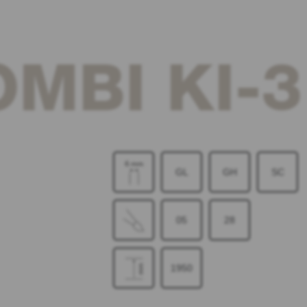
MBI KI-3
GL
GH
SC
05
28
1950