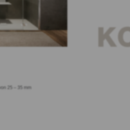
KO
von 25 – 35 mm