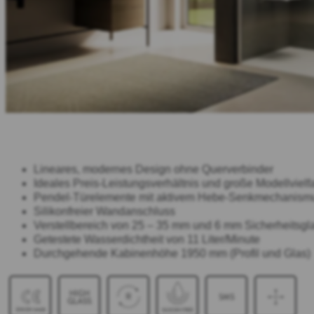
Lineares, modernes Design ohne Querverbinder
Ideales Preis-Leistungsverhältnis und große Modellvielfa
Pendel-Türelemente mit aktivem Hebe-Senkmechanism
Silikonfreier Wandanschluss
Verstellbereich von 25 – 35 mm und 6 mm Sicherheitsgl
Getestete Wasserdichtheit von 11 Liter/Minute
Durchgehende Kabinenhöhe 1950 mm (Profil und Glas)