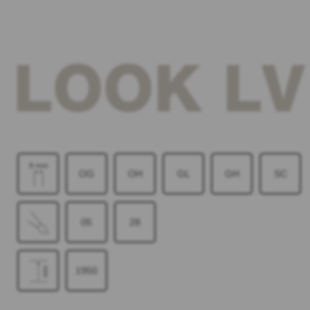
LOOK LV
OG
OH
GL
GH
SC
05
28
1950