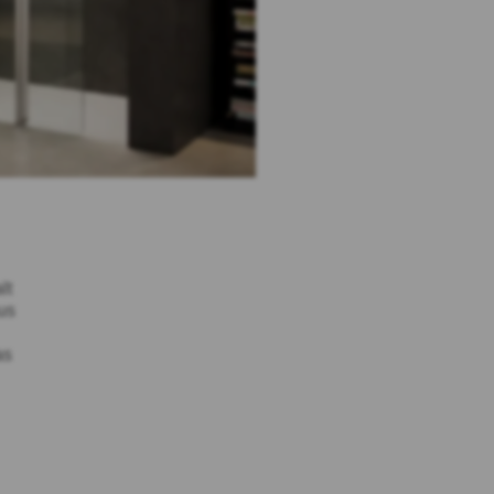
lt
us
as