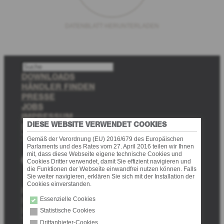
DATENBLATT HERUNTERLADEN
S
u
DOWNLOADS
c
HÄNDLER FINDEN
h
PRESSE
e
JOBS
n
IMPRESSUM
DIESE WEBSITE VERWENDET COOKIES
DATENSCHUTZ
TRANSPARENCY
Gemäß der Verordnung (EU) 2016/679 des Europäischen
Parlaments und des Rates vom 27. April 2016 teilen wir Ihnen
mit, dass diese Webseite eigene technische Cookies und
Facebook
Instagram
Pinterest
Cookies Dritter verwendet, damit Sie effizient navigieren und
die Funktionen der Webseite einwandfrei nutzen können. Falls
Sie weiter navigieren, erklären Sie sich mit der Installation der
Cookies einverstanden.
Provex Industrie GmbH
Essenzielle Cookies
Fabrikstraße 10 (Industriezone Nord 10)
I-39031 Bruneck (BZ)
Statistische Cookies
Tel. +39 0474 571511
Drittanbieter-Cookies