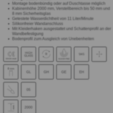
Montage bodenbündig oder auf Duschtasse möglich
Kabinenhöhe 2000 mm, Verstellbereich bis 50 mm und
8 mm Sicherheitsglas
Getestete Wasserdichtheit von 11 Liter/Minute
Silikonfreier Wandanschluss
Mit Kleiderhaken ausgestattet und Schattenprofil an der
Wandbefestigung
Bodenprofil zum Ausgleich von Unebenheiten
GL
GH
GE
EH
05
2000