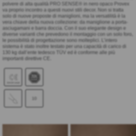
polvere di alta qualità PRO SENSE® in nero opaco Provex
va proprio incontro a questi nuovi stili decor. Non si tratta
solo di nuove proposte di maniglioni, ma la versatilità è la
vera chiave della nuova collezione: da maniglione a porta-
asciugamani e barra doccia. Con il suo elegante design e
diverse varianti che prevedono il montaggio con un solo foro,
le possibilità di progettazione sono molteplici. L’intero
sistema è stato inoltre testato per una capacità di carico di
130 kg dall’ente tedesco TÜV ed è conforme alle più
importanti direttive CE.
10