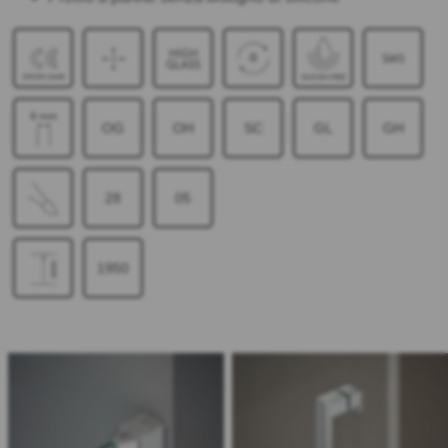
OG
OH
SC
GL
GH
28
05
1950